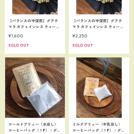
【バランスの中深煎】グアテ
【バランスの中深煎】グアテ
マラ カフェインレス ウォータ
マラ カフェインレス ウォータ
ープロセス ２００ｇ 【珈
ープロセス 300ｇ 【珈琲
¥1,600
¥2,250
琲らしいカフェインレス】
らしいカフェインレス】
SOLD OUT
SOLD OUT
コールドブリュー（水出し）
ミルクブリュー（牛乳出し）
コーヒーバッグ（１P）：グラ
コーヒーバッグ（１P）：グラ