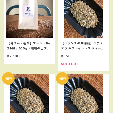
【軽やか・香り】ブレンドNo.
【バランスの中深煎】グアテ
2 Mild 300g（珊瑚の山ブレ
マラ カフェインレス ウォータ
ンド）
ープロセス 100ｇ 【珈琲
¥2,380
¥850
らしいカフェインレス】
SOLD OUT