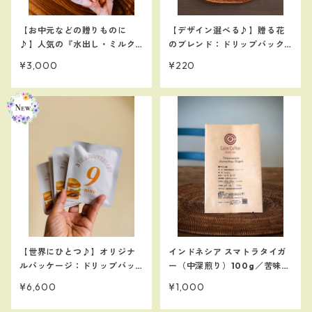
【お中元などの贈りものに
【デザイン選べる♪】贈る花
♪】人気の『水出し・ミルク
のブレンド：ドリップバック1
出し珈琲バッグとドリップパ
個入り
¥3,000
¥220
ックの送料無料セット』
【世界にひとつ♪】オリジナ
インドネシア スマトラタイガ
ルパッケージ：ドリップバッ
ー（中深煎り）100g／苦味、
ク1個入り30個！※豆お任せ
コク
¥6,600
¥1,000