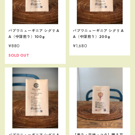
パプワニューギニア シグリ A
パプワニューギニア シグリ A
A（中深煎り）100g
A（中深煎り）200g
¥880
¥1,680
SOLD OUT
パプワニューギニア シグリ A
【香り・甘味・コク】贈る花