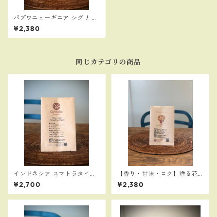
パプワニューギニア シグリ A
A（中深煎り）300g
¥2,380
同じカテゴリの商品
インドネシア スマトラタイガ
【香り・甘味・コク】贈る花
ー（中深煎り）300g／苦味、
のブレンド300g：「尊敬」の
¥2,700
¥2,380
コク
名のベレカ使用。お世話にな
った方への贈答用に最適！