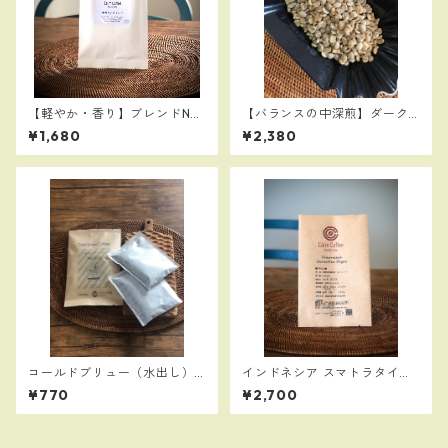
【軽やか・香り】ブレンドNo.
【バランスの中深煎】ダーク
2 Mild 200g（珊瑚の山ブレ
＆スイート ブレンド 300
¥1,680
¥2,380
ンド）
ｇ 【アイスコーヒーにも】
コールドブリュー（水出し）
インドネシア スマトラタイガ
コーヒーバッグ（２P）：グラ
ー（中深煎り）300g／苦味、
¥770
¥2,700
ス約６杯分
コク