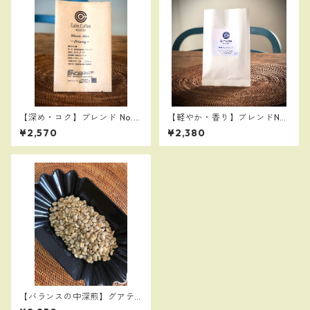
【深め・コク】ブレンド No.1
【軽やか・香り】ブレンドNo.
Strong300g：人気No1のスマ
2 Mild 300g（珊瑚の山ブレ
¥2,570
¥2,380
トラタイガーと高品質なエチ
ンド）
オピアゴヨを贅沢に使用
【バランスの中深煎】グアテ
マラ カフェインレス ウォータ