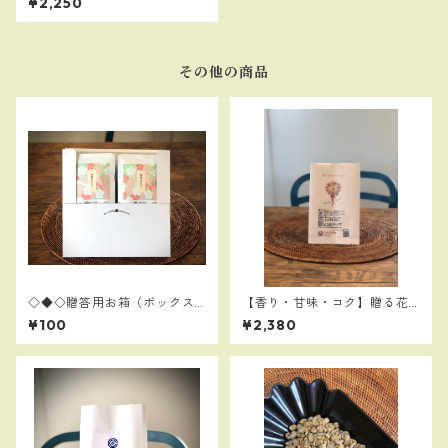
¥2,250
ープロセス 300ｇ 【珈琲
らしいカフェインレス】
その他の商品
◇◆◇贈答用お箱（ボックス
【香り・甘味・コク】贈る花
白）◇◆◇
のブレンド300g：「尊敬」の
¥100
¥2,380
名のベレカ使用。お世話にな
った方への贈答用に最適！