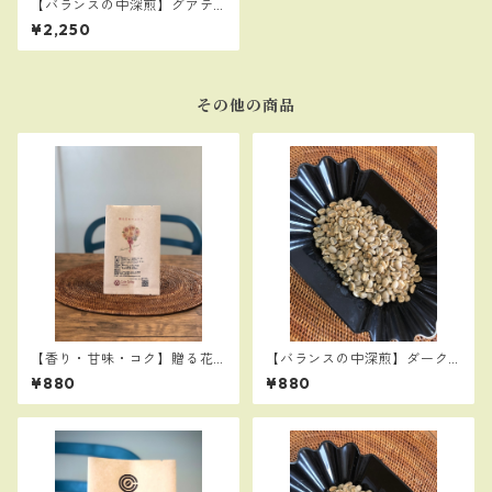
【バランスの中深煎】グアテ
マラ カフェインレス ウォータ
¥2,250
ープロセス 300ｇ 【珈琲
らしいカフェインレス】
その他の商品
【香り・甘味・コク】贈る花
【バランスの中深煎】ダーク
のブレンド100g：「尊敬」の
＆スイート ブレンド 100
¥880
¥880
名のベレカ使用。お世話にな
ｇ 【アイスコーヒーにも】
った方への贈答用に最適！