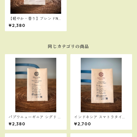
【軽やか・香り】ブレンドNo.
2 Mild 300g（珊瑚の山ブレ
¥2,380
ンド）
同じカテゴリの商品
パプワニューギニア シグリ A
インドネシア スマトラタイガ
A（中深煎り）300g
ー（中深煎り）300g／苦味、
¥2,380
¥2,700
コク