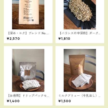
【深め・コク】ブレンド No.1
【バランスの中深煎】ダーク
Strong300g：人気No1のスマ
＆スイート ブレンド 200
¥2,570
¥1,810
トラタイガーと高品質なエチ
ｇ 【アイスコーヒーにも】
オピアゴヨを贅沢に使用
【お得用】ドリップパックセ
ミルクブリュー（牛乳出し）
ット：同種１０個入り
コーヒーバッグ（４P）：グラ
¥1,400
¥1,500
ス約１２杯分