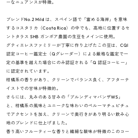
ーなニュアンスが特徴。
ブレンドNo.2 Mild は、スペイン語で「富める海岸」を意味
するコスタリカ（Costa Rica）の中でも、高地に位置するセ
ントタラス SHB ガンボア農園の生豆をメインに使用。
グティエレスファミリーが丁寧に作り上げたこの豆は、CQI
認定コーヒー鑑定士（Qグレーダー）による厳格な鑑定で一
定の基準を越えた場合にのみ認証される「Q 認証コーヒー」
に認定されています。
柑橘系の香りがあり、クリーンでバランス良く、アフターテ
イストでの甘味が特徴的。
さらには、丸みのある甘みの「ブルンディマバンザWS」
と、柑橘系の風味とユニークな味わいのペルーマチュピチュ
でアクセントを加え、クリーンで奥行きがあり明るい飲み心
地のブレンドに仕上げました。
香り高いフルーティーな香りと繊細な酸味が特徴のこのコー