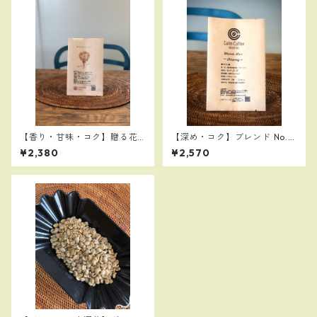
【香り・甘味・コク】贈る花
【深め・コク】ブレンド No.1
のブレンド300g：「尊敬」の
Strong300g：人気No1のスマ
¥2,380
¥2,570
名のベレカ使用。お世話にな
トラタイガーと高品質なエチ
った方への贈答用に最適！
オピアゴヨを贅沢に使用