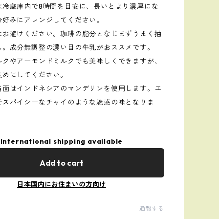
は冷蔵庫内で8時間を目安に、長いとより濃厚にな
分好みにアレンジしてください。
はお避けください。珈琲の脂分となじまずうまく抽
ん。成分無調整の濃い目の牛乳がおススメです。
ルクやアーモンドミルクでも美味しくできますが、
長めにしてください。
当面はインドネシアのマンデリンを使用します。エ
でスパイシーなチャイのような魅惑の味となりま
International shipping available
Add to cart
日本国内にお住まいの方向け
通報する