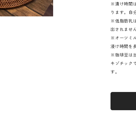
※漬け時間
ります。自
※低脂肪乳
出されませ
※オーツミ
浸け時間を
※珈琲豆は
キゾチック
す。