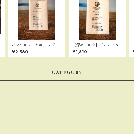
パプワニューギニア シグリ
【深め・コク】ブレンド No.
AA（中深煎り）300g
1 Strong200g：人気No1の
¥2,380
¥1,810
スマトラタイガーと高品質
なエチオピアゴヨを贅沢に
使用
CATEGORY