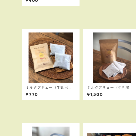
¥400
P）：グラス約３杯分
ミルクブリュー（牛乳出
ミルクブリュー（牛乳出
し）コーヒーバッグ（２
し）コーヒーバッグ（４
¥770
¥1,500
P）：グラス約６杯分
P）：グラス約１２杯分