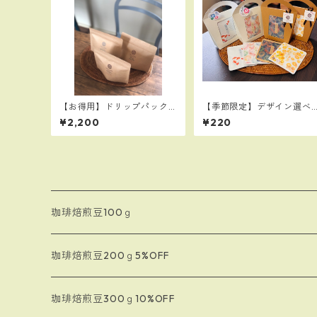
【お得用】ドリップパック
【季節限定】デザイン選べ
セット：５個入り×おすすめ
る♪「夏の贈りもの」パッ
¥2,200
¥220
３種類（計１５個）
ケージドリップバック1個入
り
珈琲焙煎豆100ｇ
珈琲焙煎豆200ｇ5%OFF
珈琲焙煎豆300ｇ10%OFF