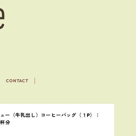
CONTACT
ュー（牛乳出し）コーヒーバッグ（１P）：
３杯分