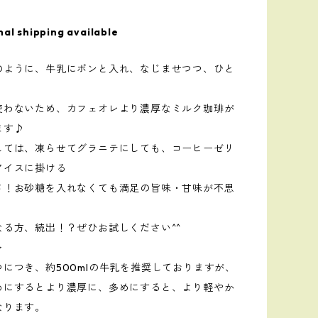
nal shipping available
のように、牛乳にポンと入れ、なじませつつ、ひと
！
使わないため、カフェオレより濃厚なミルク珈琲が
ます♪
しては、凍らせてグラニテにしても、コーヒーゼリ
アイスに掛ける
メ！お砂糖を入れなくても満足の旨味・甘味が不思
なる方、続出！？ぜひお試しください^^
＞
につき、約500mlの牛乳を推奨しておりますが、
めにするとより濃厚に、多めにすると、より軽やか
なります。