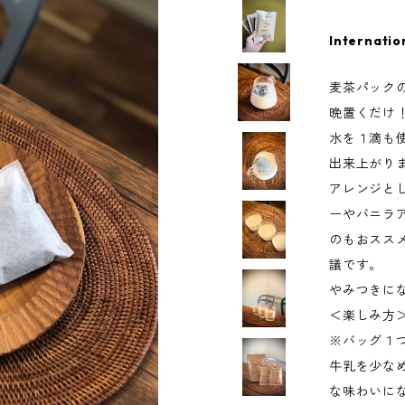
Internatio
麦茶パック
晩置くだけ
水を１滴も
出来上がり
アレンジと
ーやバニラ
のもおスス
議です。
やみつきに
＜楽しみ方
※バッグ１つ
牛乳を少な
な味わいに