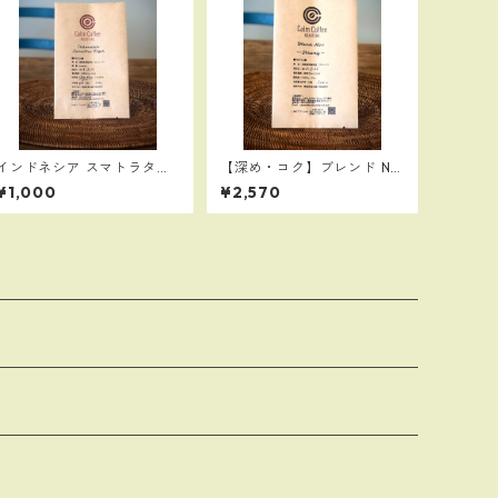
インドネシア スマトラタイ
【深め・コク】ブレンド No.
ガー（中深煎り）100g／苦
1 Strong300g：人気No1の
¥1,000
¥2,570
味、コク
スマトラタイガーと高品質
なエチオピアゴヨを贅沢に
使用