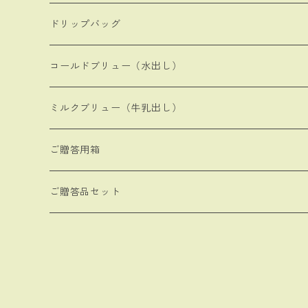
ドリップバッグ
コールドブリュー（水出し）
ミルクブリュー（牛乳出し）
ご贈答用箱
ご贈答品セット